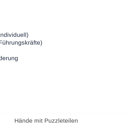
ndividuell)
Führungskräfte)
rderung