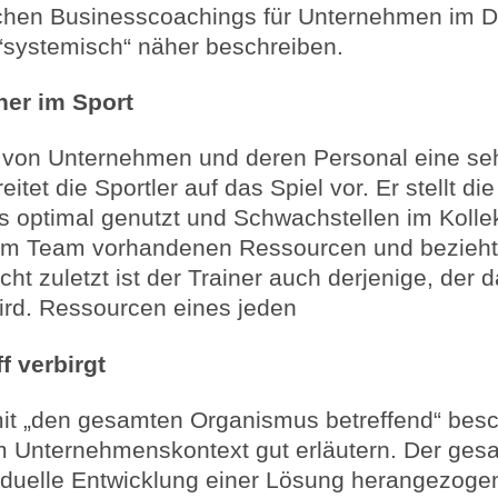
schen Businesscoachings für Unternehmen im D
 “systemisch“ näher beschreiben.
ner im Sport
 von Unternehmen und deren Personal eine sehr
itet die Sportler auf das Spiel vor. Er stellt d
rs optimal genutzt und Schwachstellen im Kolle
inem Team vorhandenen Ressourcen und bezieht 
ht zuletzt ist der Trainer auch derjenige, der d
wird. Ressourcen eines jeden
f verbirgt
e mit „den gesamten Organismus betreffend“ bes
im Unternehmenskontext gut erläutern. Der ge
viduelle Entwicklung einer Lösung herangezoge